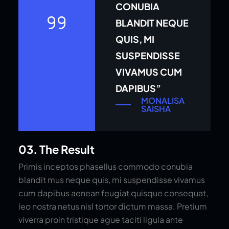
CONUBIA
BLANDIT NEQUE
QUIS, MI
SUSPENDISSE
VIVAMUS CUM
DAPIBUS”
MONALISA
SAISHA
03. The Result
Primis inceptos phasellus commodo conubia
blandit mus neque quis, mi suspendisse vivamus
cum dapibus aenean feugiat quisque consequat,
leo nostra netus nisl tortor dictum massa. Pretium
viverra proin tristique ague taciti ligula ante