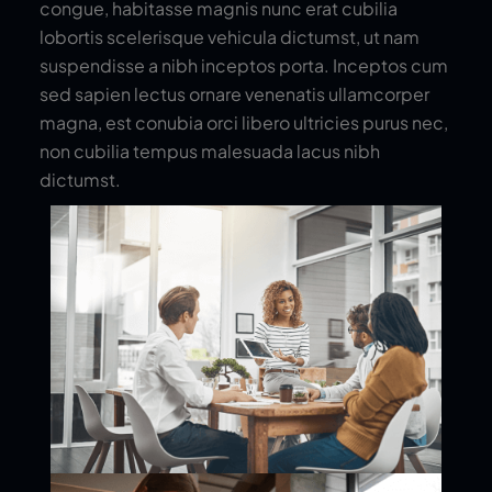
congue, habitasse magnis nunc erat cubilia
lobortis scelerisque vehicula dictumst, ut nam
suspendisse a nibh inceptos porta. Inceptos cum
sed sapien lectus ornare venenatis ullamcorper
magna, est conubia orci libero ultricies purus nec,
non cubilia tempus malesuada lacus nibh
dictumst.