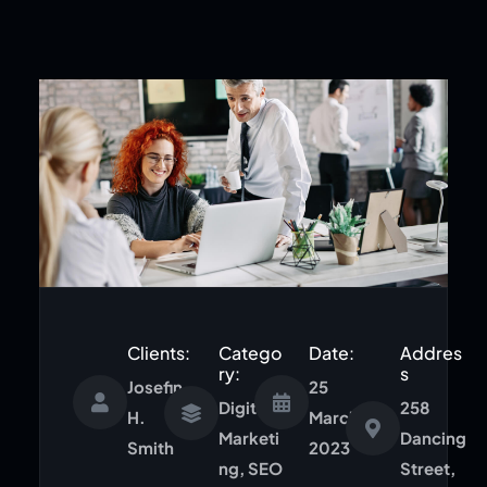
Clients:
Catego
Date:
Addres
ry:
s
Josefin
25
Digital
258
H.
March,
Marketi
Dancing
Smith
2023
ng, SEO
Street,